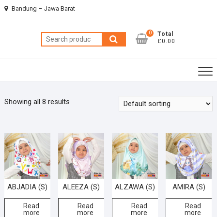
Skip
Bandung – Jawa Barat
to
content
0
Total
Search
£0.00
for:
Showing all 8 results
ABJADIA (S)
ALEEZA (S)
ALZAWA (S)
AMIRA (S)
Read
Read
Read
Read
more
more
more
more