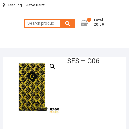
Skip
Bandung – Jawa Barat
to
content
0
Total
Search
£0.00
for:
SES – G06